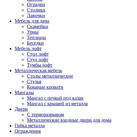
Оградки
Столики
Лавочки
Мебель для дачи
Скамейки
Урны
Теплицы
Беседки
Мебель лофт
Стол лофт
Стул лофт
Тумбы лофт
Металлическая мебель
Столы металлические
Стулья
Кованые кровати
Мангалы
Мангал с печкой под казан
Мангал с крышей из металла
Двери
C терморазрывом
Металлические входные двери для дома
Гибка металла
Ограждения