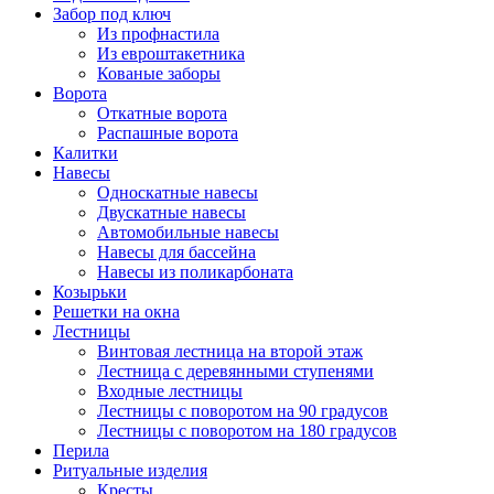
Забор под ключ
Из профнастила
Из евроштакетника
Кованые заборы
Ворота
Откатные ворота
Распашные ворота
Калитки
Навесы
Односкатные навесы
Двускатные навесы
Автомобильные навесы
Навесы для бассейна
Навесы из поликарбоната
Козырьки
Решетки на окна
Лестницы
Винтовая лестница на второй этаж
Лестница с деревянными ступенями
Входные лестницы
Лестницы с поворотом на 90 градусов
Лестницы с поворотом на 180 градусов
Перила
Ритуальные изделия
Кресты