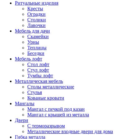
Ритуальные изделия
Кресты
Оградки
Столики
Лавочки
Мебель для дачи
Скамейки
Урны
Теплицы
Беседки
Мебель лофт
Стол лофт
Стул лофт
Тумбы лофт
Металлическая мебель
Столы металлические
Стулья
Кованые кровати
Мангалы
Мангал с печкой под казан
Мангал с крышей из металла
Двери
C терморазрывом
Металлические входные двери для дома
Гибка металла