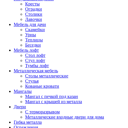
Кресты
Оградки
Столики
Лавочки
Мебель для дачи
Скамейки
Урны
Теплицы
Беседки
Мебель лофт
Стол лофт
Стул лофт
Тумбы лофт
Металлическая мебель
Столы металлические
Стулья
Кованые кровати
Мангалы
Мангал с печкой под казан
Мангал с крышей из металла
Двери
C терморазрывом
Металлические входные двери для дома
Гибка металла
Ограждения