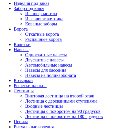
Изделия под заказ
Забор под ключ
Из профнастила
Из евроштакетника
Кованые заборы
Ворота
Откатные ворота
Распашные ворота
Калитки
Навесы
Односкатные навесы
Двускатные навесы
Автомобильные навесы
Навесы для бассейна
Навесы из поликарбоната
Козырьки
Решетки на окна
Лестницы
Винтовая лестница на второй этаж
Лестница с деревянными ступенями
Входные лестницы
Лестницы с поворотом на 90 градусов
Лестницы с поворотом на 180 градусов
Перила
Ритуальные изделия