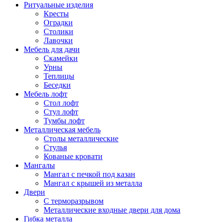
Ритуальные изделия
Кресты
Оградки
Столики
Лавочки
Мебель для дачи
Скамейки
Урны
Теплицы
Беседки
Мебель лофт
Стол лофт
Стул лофт
Тумбы лофт
Металлическая мебель
Столы металлические
Стулья
Кованые кровати
Мангалы
Мангал с печкой под казан
Мангал с крышей из металла
Двери
C терморазрывом
Металлические входные двери для дома
Гибка металла