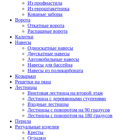
Из профнастила
Из евроштакетника
Кованые заборы
Ворота
Откатные ворота
Распашные ворота
Калитки
Навесы
Односкатные навесы
Двускатные навесы
Автомобильные навесы
Навесы для бассейна
Навесы из поликарбоната
Козырьки
Решетки на окна
Лестницы
Винтовая лестница на второй этаж
Лестница с деревянными ступенями
Входные лестницы
Лестницы с поворотом на 90 градусов
Лестницы с поворотом на 180 градусов
Перила
Ритуальные изделия
Кресты
Оградки