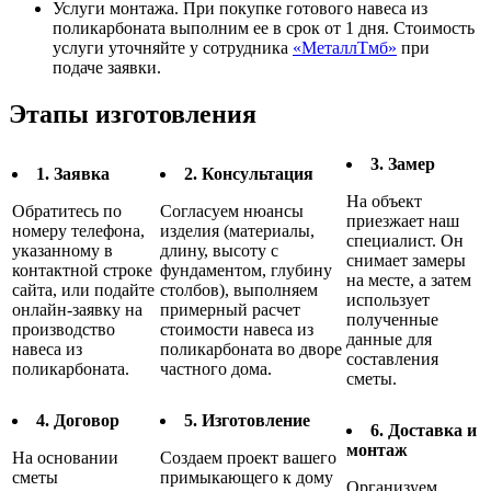
Услуги монтажа. При покупке готового навеса из
поликарбоната выполним ее в срок от 1 дня. Стоимость
услуги уточняйте у сотрудника
«МеталлТмб»
при
подаче заявки.
Этапы изготовления
3. Замер
1. Заявка
2. Консультация
На объект
Обратитесь по
Согласуем нюансы
приезжает наш
номеру телефона,
изделия (материалы,
специалист. Он
указанному в
длину, высоту с
снимает замеры
контактной строке
фундаментом, глубину
на месте, а затем
сайта, или подайте
столбов), выполняем
использует
онлайн-заявку на
примерный расчет
полученные
производство
стоимости навеса из
данные для
навеса из
поликарбоната во дворе
составления
поликарбоната.
частного дома.
сметы.
4. Договор
5. Изготовление
6. Доставка и
монтаж
На основании
Создаем проект вашего
сметы
примыкающего к дому
Организуем