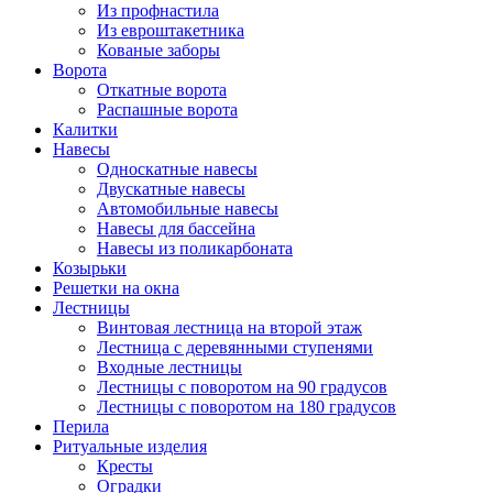
Из профнастила
Из евроштакетника
Кованые заборы
Ворота
Откатные ворота
Распашные ворота
Калитки
Навесы
Односкатные навесы
Двускатные навесы
Автомобильные навесы
Навесы для бассейна
Навесы из поликарбоната
Козырьки
Решетки на окна
Лестницы
Винтовая лестница на второй этаж
Лестница с деревянными ступенями
Входные лестницы
Лестницы с поворотом на 90 градусов
Лестницы с поворотом на 180 градусов
Перила
Ритуальные изделия
Кресты
Оградки