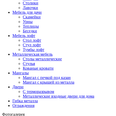
Столики
Лавочки
Мебель для дачи
Скамейки
Урны
Теплицы
Беседки
Мебель лофт
Стол лофт
Стул лофт
Тумбы лофт
Металлическая мебель
Столы металлические
Стулья
Кованые кровати
Мангалы
Мангал с печкой под казан
Мангал с крышей из металла
Двери
C терморазрывом
Металлические входные двери для дома
Гибка металла
Ограждения
Фотогалерея