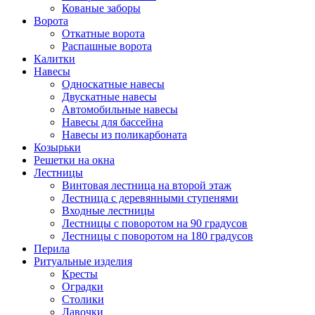
Кованые заборы
Ворота
Откатные ворота
Распашные ворота
Калитки
Навесы
Односкатные навесы
Двускатные навесы
Автомобильные навесы
Навесы для бассейна
Навесы из поликарбоната
Козырьки
Решетки на окна
Лестницы
Винтовая лестница на второй этаж
Лестница с деревянными ступенями
Входные лестницы
Лестницы с поворотом на 90 градусов
Лестницы с поворотом на 180 градусов
Перила
Ритуальные изделия
Кресты
Оградки
Столики
Лавочки