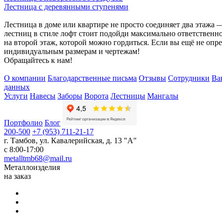
Лестница с деревянными ступенями
Лестница в доме или квартире не просто соединяет два этажа
лестниц в стиле лофт стоит подойди максимально ответственн
на второй этаж, которой можно гордиться. Если вы ещё не оп
индивидуальным размерам и чертежам!
Обращайтесь к нам!
О компании
Благодарственные письма
Отзывы
Сотрудники
Ва
данных
Услуги
Навесы
Заборы
Ворота
Лестницы
Мангалы
Портфолио
Блог
200-500
+7 (953) 711-21-17
г. Тамбов
,
ул. Кавалерийская, д. 13 "А"
с 8:00-17:00
metalltmb68@mail.ru
Металлоизделия
на заказ