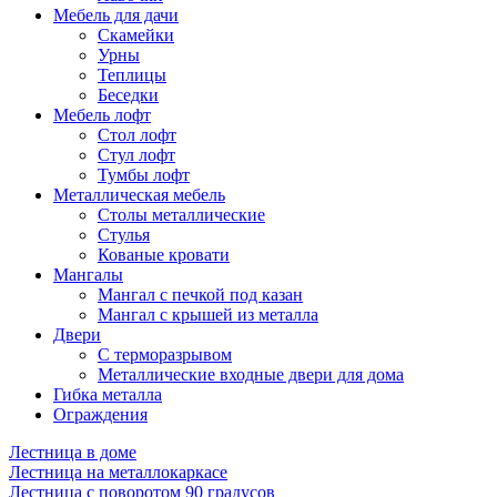
Мебель для дачи
Скамейки
Урны
Теплицы
Беседки
Мебель лофт
Стол лофт
Стул лофт
Тумбы лофт
Металлическая мебель
Столы металлические
Стулья
Кованые кровати
Мангалы
Мангал с печкой под казан
Мангал с крышей из металла
Двери
C терморазрывом
Металлические входные двери для дома
Гибка металла
Ограждения
Лестница в доме
Лестница на металлокаркасе
Лестница с поворотом 90 градусов