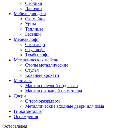
Столики
Лавочки
Мебель для дачи
Скамейки
Урны
Теплицы
Беседки
Мебель лофт
Стол лофт
Стул лофт
Тумбы лофт
Металлическая мебель
Столы металлические
Стулья
Кованые кровати
Мангалы
Мангал с печкой под казан
Мангал с крышей из металла
Двери
C терморазрывом
Металлические входные двери для дома
Гибка металла
Ограждения
Фотогалерея