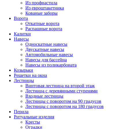
Из профнастила
Из евроштакетника
Кованые заборы
Ворота
Откатные ворота
Распашные ворота
Калитки
Навесы
Односкатные навесы
Двускатные навесы
Автомобильные навесы
Навесы для бассейна
Навесы из поликарбоната
Козырьки
Решетки на окна
Лестницы
Винтовая лестница на второй этаж
Лестница с деревянными ступенями
Входные лестницы
Лестницы с поворотом на 90 градусов
Лестницы с поворотом на 180 градусов
Перила
Ритуальные изделия
Кресты
Оградки