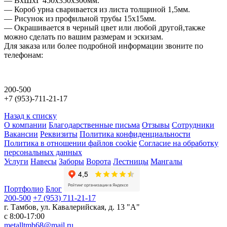
— ВхШхГ 450х350х300мм.
— Короб урна сваривается из листа толщиной 1,5мм.
— Рисунок из профильной трубы 15х15мм.
— Окрашивается в черный цвет или любой другой,также
можно сделать по вашим размерам и эскизам.
Для заказа или более подробной информации звоните по
телефонам:
200-500
+7 (953)-711-21-17
Назад к списку
О компании
Благодарственные письма
Отзывы
Сотрудники
Вакансии
Реквизиты
Политика конфиденциальности
Политика в отношении файлов cookie
Согласие на обработку
персональных данных
Услуги
Навесы
Заборы
Ворота
Лестницы
Мангалы
Портфолио
Блог
200-500
+7 (953) 711-21-17
г. Тамбов
,
ул. Кавалерийская, д. 13 "А"
с 8:00-17:00
metalltmb68@mail.ru